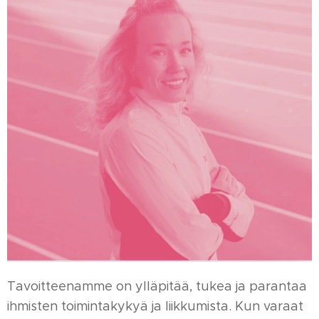
Tavoitteenamme on ylläpitää, tukea ja parantaa
ihmisten toimintakykyä ja liikkumista. Kun varaat