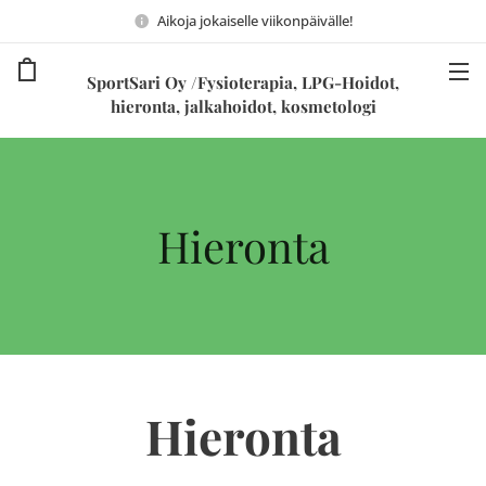
Aikoja jokaiselle viikonpäivälle!
SportSari Oy /Fysioterapia, LPG-Hoidot,
hieronta, jalkahoidot, kosmetologi
Hieronta
Hieronta