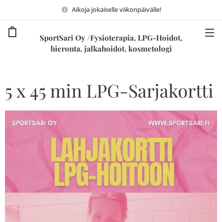
Aikoja jokaiselle viikonpäivälle!
SportSari Oy /Fysioterapia, LPG-Hoidot,
hieronta, jalkahoidot, kosmetologi
5 x 45 min LPG-Sarjakortti