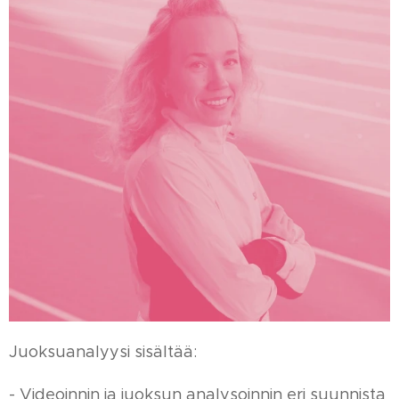
Juoksuanalyysi sisältää:
- Videoinnin ja juoksun analysoinnin eri suunnista