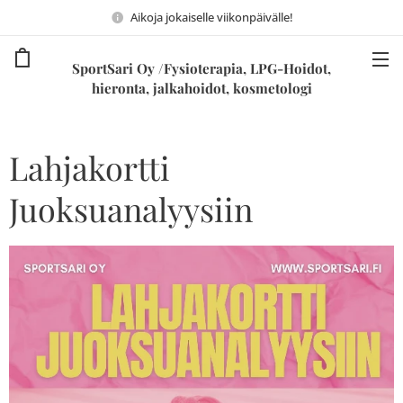
Aikoja jokaiselle viikonpäivälle!
SportSari Oy /Fysioterapia, LPG-Hoidot,
hieronta, jalkahoidot, kosmetologi
Lahjakortti
Juoksuanalyysiin