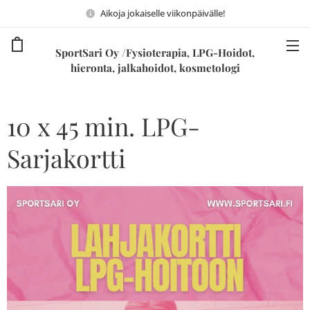
Aikoja jokaiselle viikonpäivälle!
SportSari Oy /Fysioterapia, LPG-Hoidot,
hieronta, jalkahoidot, kosmetologi
10 x 45 min. LPG-
Sarjakortti