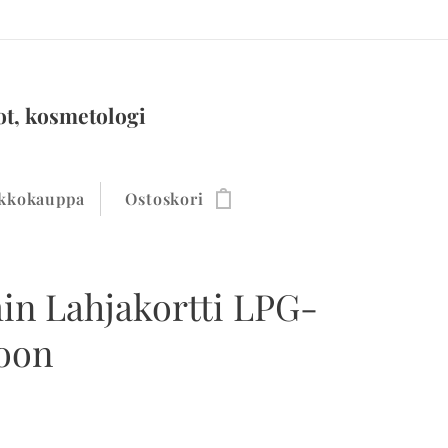
ot, kosmetologi
kkokauppa
Ostoskori
in Lahjakortti LPG-
oon