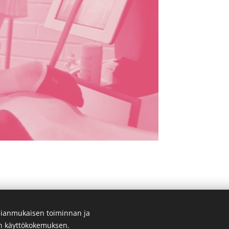
ianmukaisen toiminnan ja
ortSari Oy, Vuosaaren Urheilutalo, Tyynylaavantie 9, 00980 Helsi
en käyttökokemuksen.
050 5572776
Evästeet