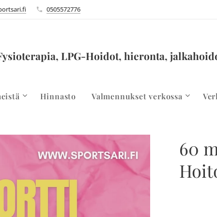
ortsari.fi
0505572776
Fysioterapia, LPG-Hoidot, hieronta, jalkahoid
eistä
Hinnasto
Valmennukset verkossa
Ver
60 m
Hoit