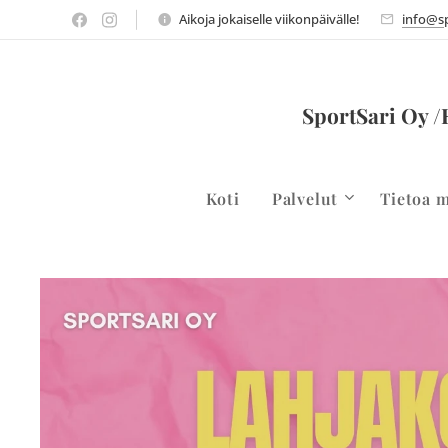
Aikoja jokaiselle viikonpäivälle!
info@sp
SportSari Oy /
Koti
Palvelut
Tietoa m