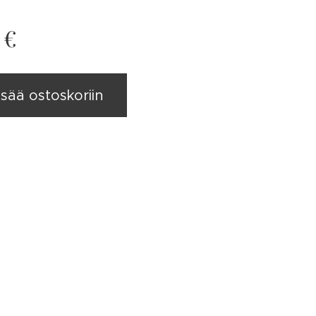
€
isää ostoskoriin