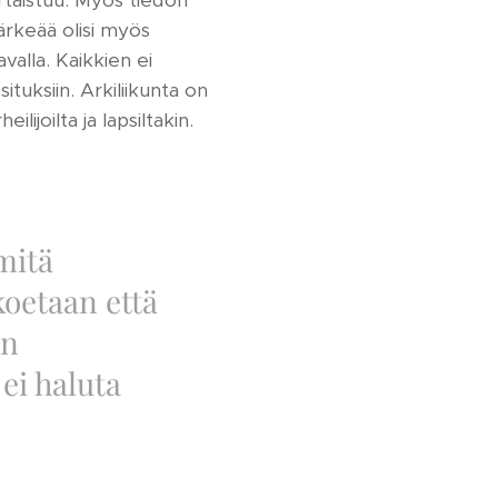
rtaistuu. Myös tiedon
ärkeää olisi myös
avalla. Kaikkien ei
situksiin. Arkiliikunta on
lijoilta ja lapsiltakin.
mitä
koetaan että
än
 ei haluta