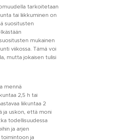
tomuudella tarkoitetaan
kunta tai liikkuminen on
tä suositusten
elkästään
a suositusten mukainen
tunti viikossa. Tämä voi
a, mutta jokaisen tulisi
ta mennä
kuntaa 2,5 h tai
haastavaa liikuntaa 2
ä ja uskon, että moni
ikka todellisuudessa
hin ja arjen
n toimintoon ja