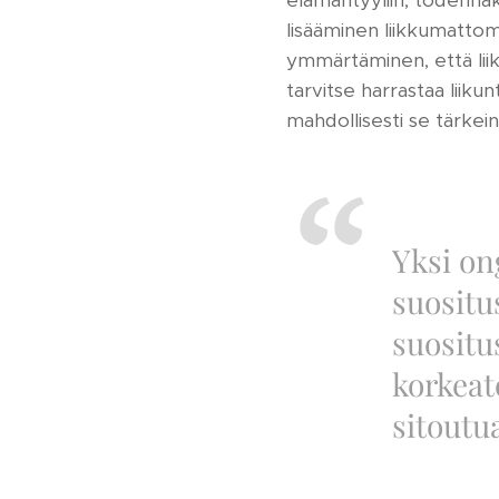
elämäntyyliin, todennä
lisääminen liikkumattom
ymmärtäminen, että liike 
tarvitse harrastaa liikunt
mahdollisesti se tärkein 
Yksi on
suositu
suositu
korkeat
sitoutu