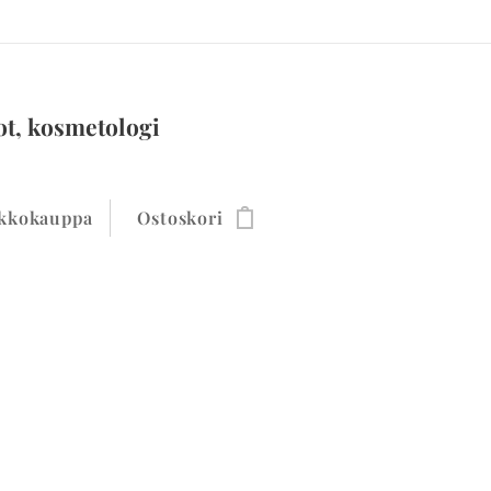
ot, kosmetologi
kkokauppa
Ostoskori