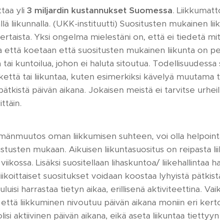
taa yli
3 miljardin kustannukset Suomessa
. Liikkumat
ä liikunnalla. (UKK-instituutti) Suositusten mukainen lii
ertaista. Yksi ongelma mielestäni on, että ei tiedetä mi
 ja että koetaan että suositusten mukainen liikunta on p
 tai kuntoilua, johon ei haluta sitoutua. Todellisuudess
 liikettä tai liikuntaa, kuten esimerkiksi kävelyä muutama 
tkistä päivän aikana. Jokaisen meistä ei tarvitse urheill
ittäin.
mänmuutos oman liikkumisen suhteen, voi olla helpoin
istusten mukaan. Aikuisen liikuntasuositus on reipasta lii
 viikossa. Lisäksi suositellaan lihaskuntoa/ liikehallintaa 
iikoittaiset suositukset voidaan koostaa lyhyistä pätkist
luisi harrastaa tietyn aikaa, erillisenä aktiviteettina. Va
ttä liikkuminen nivoutuu päivän aikana moniin eri kertoi
isi aktiivinen päivän aikana, eikä aseta liikuntaa tiettyy