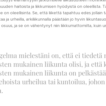
köisyys elämäntyylin jatkumiselle aikuisuuteen moninke
uuden haitoista ja liikkumisen hyödyistä on oleellista. T
on oleellisinta. Se, että liikettä tapahtuu edes jollain t
aa ja urheilla, arkiliikunnalla päästään jo hyvin liikuntasuo
osuus, ja se on vähentynyt niin liikkumattomilta, kuin urhei
gelma mielestäni on, että ei tiedetä 
sten mukainen liikunta olisi, ja että 
sten mukainen liikunta on pelkästä
ehoista urheilua tai kuntoilua, johon
a.