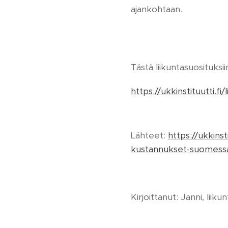
ajankohtaan.
Tästä liikuntasuosituksii
https://ukkinstituutti.f
Lähteet:
https://ukkins
kustannukset-suomess
Kirjoittanut: Janni, liik