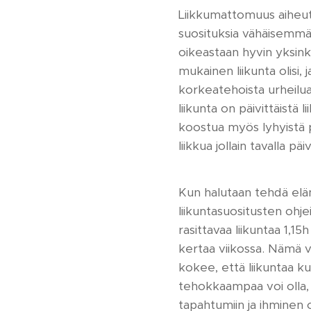
Liikkumattomuus aiheut
suosituksia vähäisemmäll
oikeastaan hyvin yksink
mukainen liikunta olisi,
korkeatehoista urheilua
liikunta on päivittäistä
koostua myös lyhyistä pä
liikkua jollain tavalla päiv
Kun halutaan tehdä elä
liikuntasuositusten ohje
rasittavaa liikuntaa 1,15h
kertaa viikossa. Nämä v
kokee, että liikuntaa kuu
tehokkaampaa voi olla, e
tapahtumiin ja ihminen ol