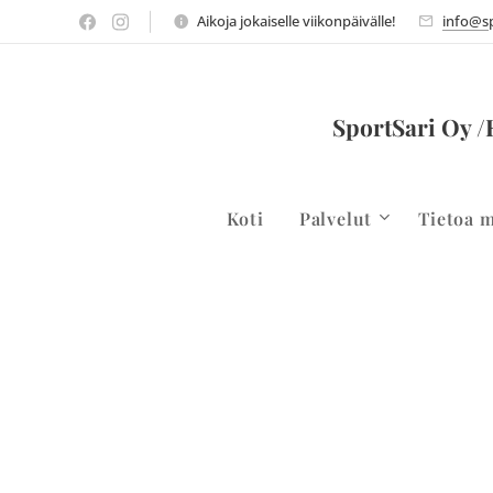
Aikoja jokaiselle viikonpäivälle!
info@sp
SportSari Oy /
Koti
Palvelut
Tietoa m