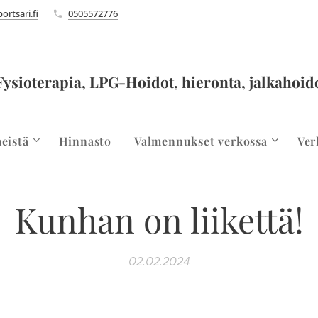
ortsari.fi
0505572776
Fysioterapia, LPG-Hoidot, hieronta, jalkahoid
eistä
Hinnasto
Valmennukset verkossa
Ver
Kunhan on liikettä!
02.02.2024