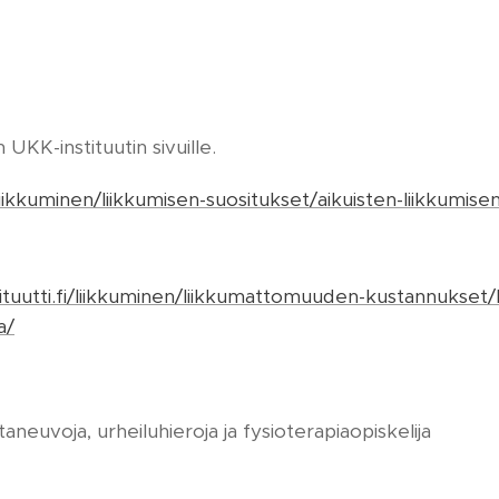
n UKK-instituutin sivuille.
i/liikkuminen/liikkumisen-suositukset/aikuisten-liikkumise
tituutti.fi/liikkuminen/liikkumattomuuden-kustannukse
a/
untaneuvoja, urheiluhieroja ja fysioterapiaopiskelija