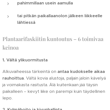
pahimmillaan usein aamulla
tai pitkän paikallaanolon jälkeen liikkeelle
lähtiessä
Plantaarifaskiitin kuntoutus – 6 toimivaa
keinoa
1.
Vältä ylikuormitusta
Alkuvaiheessa tärkeintä on
antaa kudokselle aikaa
rauhoittua
. Vältä kovia alustoja, paljain jaloin kävelyä
ja voimakasta rasitusta. Älä kuitenkaan jää täysin
paikalleen – kevyt liike on parempi kuin täydellinen
lepo.
2.
Kylmähoito ja kivunhallinta