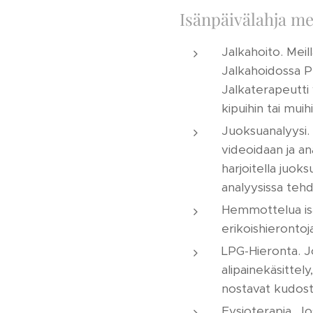
Isänpäivälahja mei
Jalkahoito. Meil
Jalkahoidossa Pe
Jalkaterapeutti v
kipuihin tai muihi
Juoksuanalyysi. 
videoidaan ja an
harjoitella juoks
analyysissa tehd
Hemmottelua isäl
erikoishierontoj
LPG-Hieronta. Jo
alipainekäsittel
nostavat kudosta
Fysioterapia. Jos