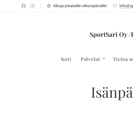
Aikoja jokaiselle viikonpäivälle!
info@sp
SportSari Oy /
Koti
Palvelut
Tietoa m
Isänpä