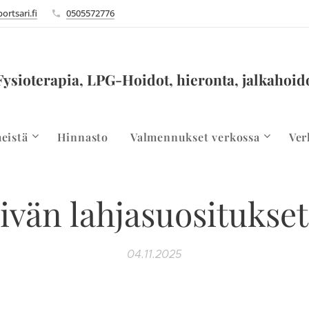
ortsari.fi
0505572776
Fysioterapia, LPG-Hoidot, hieronta, jalkahoid
eistä
Hinnasto
Valmennukset verkossa
Ver
ivän lahjasuositukset
04.11.2025