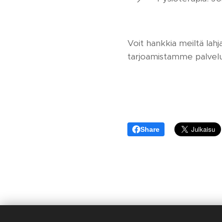
Voit hankkia meiltä lah
tarjoamistamme palveluis
Share