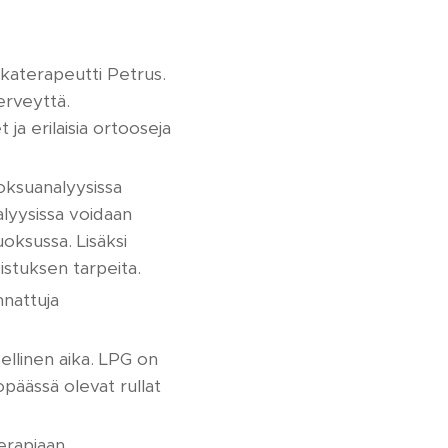
lkaterapeutti Petrus.
erveyttä.
t ja erilaisia ortooseja
uoksuanalyysissa
alyysissa voidaan
uoksussa. Lisäksi
istuksen tarpeita.
nnattuja
dellinen aika. LPG on
opäässä olevat rullat
terapiaan.