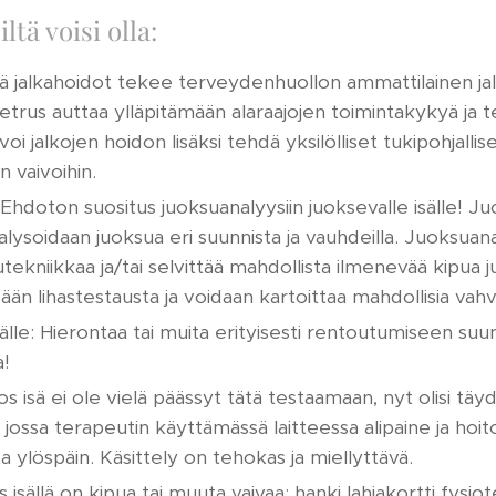
ltä voisi olla:
lä jalkahoidot tekee terveydenhuollon ammattilainen ja
trus auttaa ylläpitämään alaraajojen toimintakykyä ja t
oi jalkojen hoidon lisäksi tehdä yksilölliset tukipohjallise
n vaivoihin.
Ehdoton suositus juoksuanalyysiin juoksevalle isälle! J
alysoidaan juoksua eri suunnista ja vauhdeilla. Juoksuan
utekniikkaa ja/tai selvittää mahdollista ilmenevää kipua j
ään lihastestausta ja voidaan kartoittaa mahdollisia vahv
le: Hierontaa tai muita erityisesti rentoutumiseen suu
a!
s isä ei ole vielä päässyt tätä testaamaan, nyt olisi täy
y, jossa terapeutin käyttämässä laitteessa alipaine ja hoit
 ylöspäin. Käsittely on tehokas ja miellyttävä.
 isällä on kipua tai muuta vaivaa: hanki lahjakortti fysio