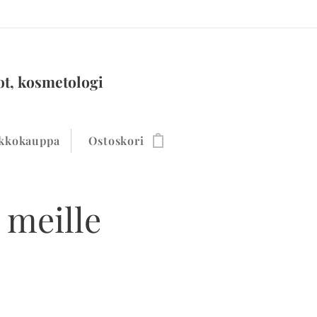
ot, kosmetologi
kkokauppa
Ostoskori
 meille