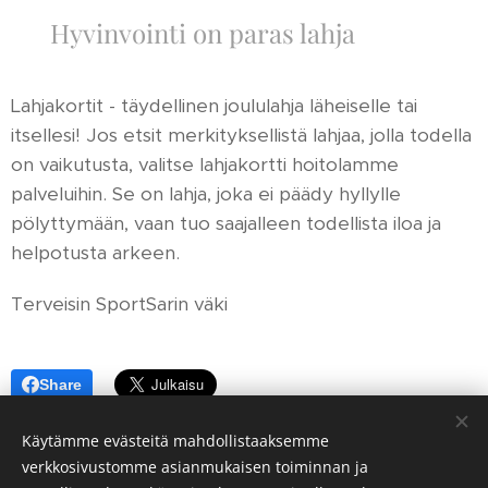
🎁 Hyvinvointi on paras lahja
Lahjakortit - täydellinen joululahja läheiselle tai
itsellesi! Jos etsit merkityksellistä lahjaa, jolla todella
on vaikutusta, valitse lahjakortti hoitolamme
palveluihin. Se on lahja, joka ei päädy hyllylle
pölyttymään, vaan tuo saajalleen todellista iloa ja
helpotusta arkeen.
Terveisin SportSarin väki
Share
Käytämme evästeitä mahdollistaaksemme
verkkosivustomme asianmukaisen toiminnan ja