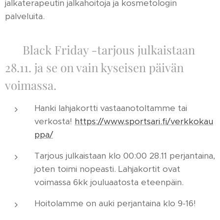
jalkaterapeutin jalkahoitoja ja kosmetologin
palveluita.
💸 Black Friday -tarjous julkaistaan
28.11. ja se on vain kyseisen päivän
voimassa.
Hanki lahjakortti vastaanotoltamme tai
verkosta!
https://www.sportsari.fi/verkkokau
ppa/
Tarjous julkaistaan klo 00:00 28.11 perjantaina,
joten toimi nopeasti. Lahjakortit ovat
voimassa 6kk jouluaatosta eteenpäin.
Hoitolamme on auki perjantaina klo 9-16!