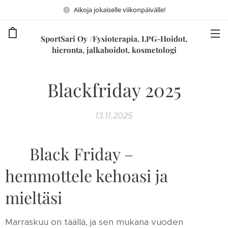
Aikoja jokaiselle viikonpäivälle!
SportSari Oy /Fysioterapia, LPG-Hoidot,
hieronta, jalkahoidot, kosmetologi
Blackfriday 2025
13.11.2025
💥 Black Friday –
hemmottele kehoasi ja
mieltäsi 💥
Marraskuu on täällä, ja sen mukana vuoden