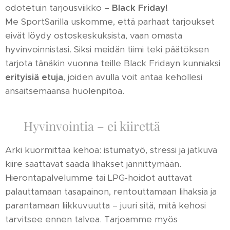
odotetuin tarjousviikko –
Black Friday!
Me SportSarilla uskomme, että parhaat tarjoukset
eivät löydy ostoskeskuksista, vaan omasta
hyvinvoinnistasi. Siksi meidän tiimi teki päätöksen
tarjota tänäkin vuonna teille Black Fridayn kunniaksi
erityisiä etuja
, joiden avulla voit antaa kehollesi
ansaitsemaansa huolenpitoa.
🌿 Hyvinvointia – ei kiirettä
Arki kuormittaa kehoa: istumatyö, stressi ja jatkuva
kiire saattavat saada lihakset jännittymään.
Hierontapalvelumme tai LPG-hoidot auttavat
palauttamaan tasapainon, rentouttamaan lihaksia ja
parantamaan liikkuvuutta – juuri sitä, mitä kehosi
tarvitsee ennen talvea. Tarjoamme myös