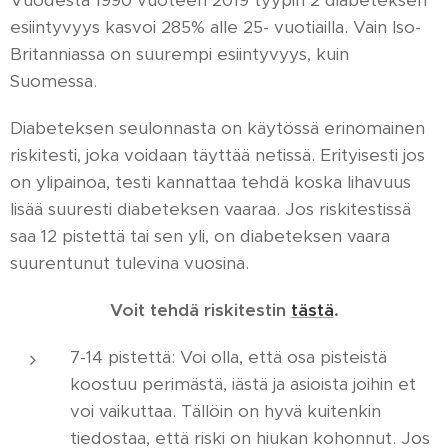
Vuodesta 1990 vuoteen 2019 tyypin 2 diabeteksen
esiintyvyys kasvoi 285% alle 25- vuotiailla. Vain Iso-
Britanniassa on suurempi esiintyvyys, kuin
Suomessa.
Diabeteksen seulonnasta on käytössä erinomainen
riskitesti, joka voidaan täyttää netissä. Erityisesti jos
on ylipainoa, testi kannattaa tehdä koska lihavuus
lisää suuresti diabeteksen vaaraa. Jos riskitestissä
saa 12 pistettä tai sen yli, on diabeteksen vaara
suurentunut tulevina vuosina.
Voit tehdä riskitestin
tästä
.
7-14 pistettä: Voi olla, että osa pisteistä
koostuu perimästä, iästä ja asioista joihin et
voi vaikuttaa. Tällöin on hyvä kuitenkin
tiedostaa, että riski on hiukan kohonnut. Jos