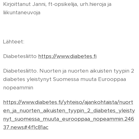
Kirjoittanut Janni, ft-opsikelija, urh.hieroja ja
liikuntaneuvoja
Lähteet:
Diabetesliitto
https://www.diabetes.fi
Diabetesliitto. Nuorten ja nuorten aikuisten tyypin 2
diabetes yleistynyt Suomessa muuta Eurooppaa
nopeammin
https://www.diabetes.fi/yhteiso/ajankohtaista/nuort
en_ja_nuorten_aikuisten_tyypin_2_diabetes_yleisty
nyt_suomessa_muuta_eurooppaa_nopeammin.246
37.news#4f1c81ac