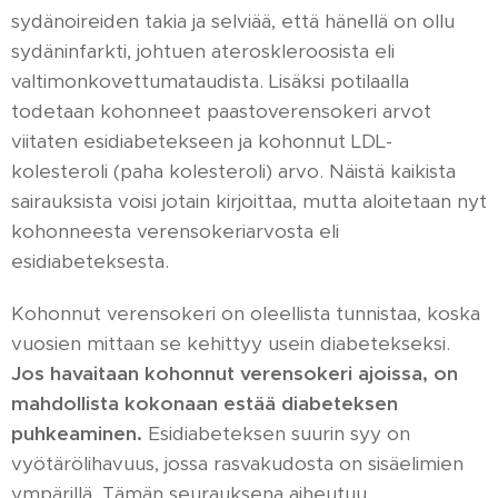
sydänoireiden takia ja selviää, että hänellä on ollu
sydäninfarkti, johtuen ateroskleroosista eli
valtimonkovettumataudista. Lisäksi potilaalla
todetaan kohonneet paastoverensokeri arvot
viitaten esidiabetekseen ja kohonnut LDL-
kolesteroli (paha kolesteroli) arvo. Näistä kaikista
sairauksista voisi jotain kirjoittaa, mutta aloitetaan nyt
kohonneesta verensokeriarvosta eli
esidiabeteksesta.
Kohonnut verensokeri on oleellista tunnistaa, koska
vuosien mittaan se kehittyy usein diabetekseksi.
Jos havaitaan kohonnut verensokeri ajoissa, on
mahdollista kokonaan estää diabeteksen
puhkeaminen.
Esidiabeteksen suurin syy on
vyötärölihavuus, jossa rasvakudosta on sisäelimien
ympärillä. Tämän seurauksena aiheutuu