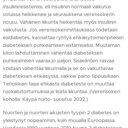
insuliiniresistenssi, eli insuliinin normaali vaikutus
soluissa heikkenee ja seurauksena verensokerin
nousu. Vähäinen liikunta heikentää myös insuliinin
vaikutusta. Jos verensokerimittauksissa todetaan
esidiabetes, kannattaa ryhtyä ehkäisytoimenpiteisiin
diabeteksen puhkeamisen estämiseksi. Muutaman
kilon laihduttaminen vähentää diabeteksen
puhkeamisen vaaraa jo paljon. Sisäelinten rasvaa
voidaan vähentää liikunnalla ja se on vaikuttavaa
diabeteksen ehkäisyssä, vaikkei paino tippuisikaan.
Tehokkain tapa ehkäistä diabetesta on muuttaa
ruokailutottumuksia ja lisätä liikuntaa. (Verensokeri
koholla: Käypä hoito- suositus 2022.)
Nuorten ja nuorten aikuisten tyypin 2 diabetes on
yleistynyt nopeammin, kuin muualla Euroopassa.